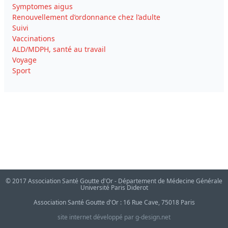
Symptomes aigus
Renouvellement d’ordonnance chez l’adulte
Suivi
Vaccinations
ALD/MDPH, santé au travail
Voyage
Sport
© 2017 Association Santé Goutte d'Or - Département de Médecine Générale
Université Paris Diderot
Association Santé Goutte d'Or : 16 Rue Cave, 75018 Paris
site internet développé par g-design.net